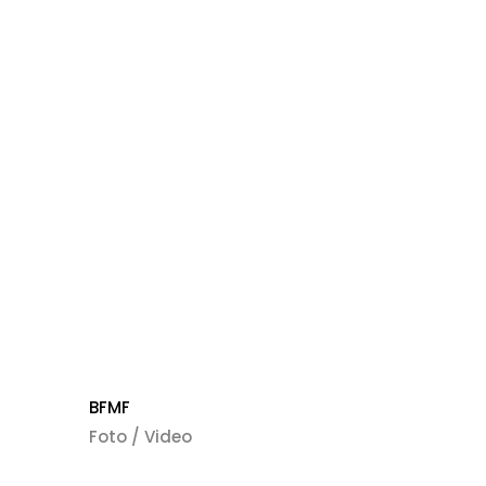
mmung
*
den Datenschutzbestimmungen, der
er Daten zur Verarbeitung
nd der Zusendung weiterer
r E-Mail einverstanden.
BFMF
Foto / Video