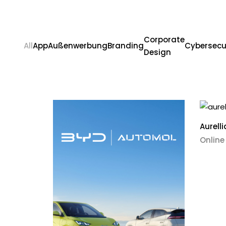
Corporate
All
App
Außenwerbung
Branding
Cybersecu
Design
Aurell
Online