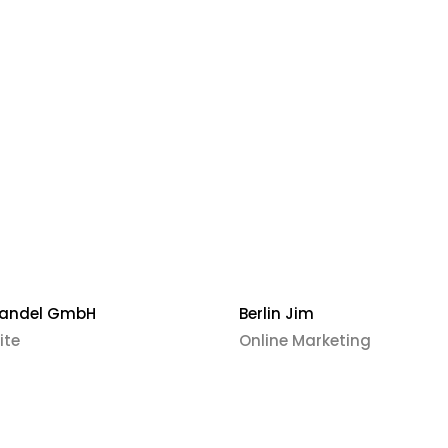
Vor- und Nach
Handel GmbH
Berlin Jim
ite
Online Marketing
V
E-Mail
*
o
r
-
N
Deine Nachrich
a