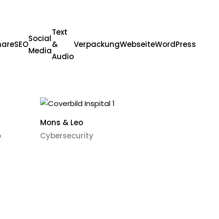
Text
Social
nare
SEO
&
Verpackung
Webseite
WordPress
Media
Audio
Mons & Leo
p
Cybersecurity