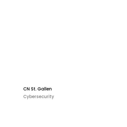
name
*
CN St. Gallen
Cybersecurity
Telefonnummer
*
t an uns
*