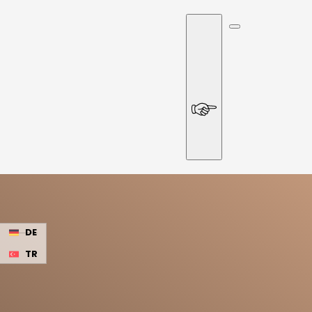
DE
TR