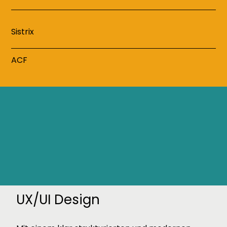
Sistrix
ACF
UX/UI Design